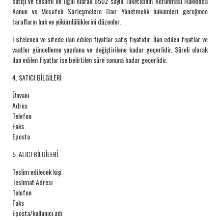
satışı ve teslimi ile ilgili olarak 6502 sayılı Tüketicinin Korunması Hakkında
Kanun ve Mesafeli Sözleşmelere Dair Yönetmelik hükümleri gereğince
tarafların hak ve yükümlülüklerini düzenler.
Listelenen ve sitede ilan edilen fiyatlar satış fiyatıdır. İlan edilen fiyatlar ve
vaatler güncelleme yapılana ve değiştirilene kadar geçerlidir. Süreli olarak
ilan edilen fiyatlar ise belirtilen süre sonuna kadar geçerlidir.
4. SATICI BİLGİLERİ
Ünvanı
Adres
Telefon
Faks
Eposta
5. ALICI BİLGİLERİ
Teslim edilecek kişi
Teslimat Adresi
Telefon
Faks
Eposta/kullanıcı adı