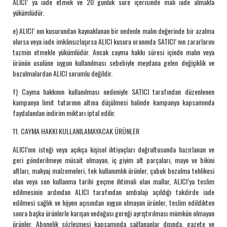
ALICI’ ya iade etmek ve 20 günlük süre içerisinde malı iade almakla
yükümlüdür.
e) ALICI’ nın kusurundan kaynaklanan bir nedenle malın değerinde bir azalma
olursa veya iade imkânsızlaşırsa ALICI kusuru oranında SATICI’ nın zararlarını
tazmin etmekle yükümlüdür. Ancak cayma hakkı süresi içinde malın veya
ürünün usulüne uygun kullanılması sebebiyle meydana gelen değişiklik ve
bozulmalardan ALICI sorumlu değildir.
f) Cayma hakkının kullanılması nedeniyle SATICI tarafından düzenlenen
kampanya limit tutarının altına düşülmesi halinde kampanya kapsamında
faydalanılan indirim miktarı iptal edilir.
11. CAYMA HAKKI KULLANILAMAYACAK ÜRÜNLER
ALICI’nın isteği veya açıkça kişisel ihtiyaçları doğrultusunda hazırlanan ve
geri gönderilmeye müsait olmayan, iç giyim alt parçaları, mayo ve bikini
altları, makyaj malzemeleri, tek kullanımlık ürünler, çabuk bozulma tehlikesi
olan veya son kullanma tarihi geçme ihtimali olan mallar, ALICI’ya teslim
edilmesinin ardından ALICI tarafından ambalajı açıldığı takdirde iade
edilmesi sağlık ve hijyen açısından uygun olmayan ürünler, teslim edildikten
sonra başka ürünlerle karışan vedoğası gereği ayrıştırılması mümkün olmayan
ürünler, Abonelik sözleşmesi kapsamında sağlananlar dışında, gazete ve