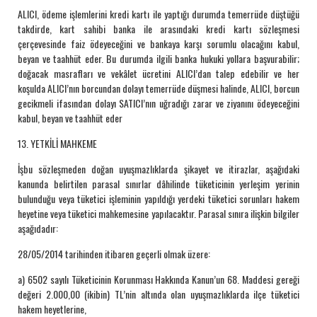
ALICI, ödeme işlemlerini kredi kartı ile yaptığı durumda temerrüde düştüğü
takdirde, kart sahibi banka ile arasındaki kredi kartı sözleşmesi
çerçevesinde faiz ödeyeceğini ve bankaya karşı sorumlu olacağını kabul,
beyan ve taahhüt eder. Bu durumda ilgili banka hukuki yollara başvurabilir;
doğacak masrafları ve vekâlet ücretini ALICI’dan talep edebilir ve her
koşulda ALICI’nın borcundan dolayı temerrüde düşmesi halinde, ALICI, borcun
gecikmeli ifasından dolayı SATICI’nın uğradığı zarar ve ziyanını ödeyeceğini
kabul, beyan ve taahhüt eder
13. YETKİLİ MAHKEME
İşbu sözleşmeden doğan uyuşmazlıklarda şikayet ve itirazlar, aşağıdaki
kanunda belirtilen parasal sınırlar dâhilinde tüketicinin yerleşim yerinin
bulunduğu veya tüketici işleminin yapıldığı yerdeki tüketici sorunları hakem
heyetine veya tüketici mahkemesine yapılacaktır. Parasal sınıra ilişkin bilgiler
aşağıdadır:
28/05/2014 tarihinden itibaren geçerli olmak üzere:
a) 6502 sayılı Tüketicinin Korunması Hakkında Kanun’un 68. Maddesi gereği
değeri 2.000,00 (ikibin) TL’nin altında olan uyuşmazlıklarda ilçe tüketici
hakem heyetlerine,