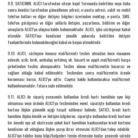
9.9. SATICININ, ALICI tarafından siteye kayıt formunda belirtilen veya daha
sonra kendisi tarafından güncellenen adresi, e-posta adresi, sabit ve mobil
telefon hatları ve diğer iletişim bilgileri üzerinden mektup, e-posta, SMS,
telefon görüşmesi ve diğer yollarla iletişim, pazarlama, bildirim ve diğer
amaçlarla ALICI’ya ulaşma hakkı bulunmaktadır. ALICI, işbu sözleşmeyi kabul
etmekle SATICI’nın kendisine yönelik yukarıda belirtilen iletişim
faaliyetlerinde bulunabileceğini kabul ve beyan etmektedir.
9.10. ALICI, sözleşme konusu mal/hizmeti teslim almadan önce muayene
edecek; ezik, kırık, ambalajı yırtılmış vb. hasarlı ve ayıplı mal/hizmeti kargo
şirketinden teslim almayacaktır. Teslim alınan mal/hizmetin hasarsız ve
sağlam olduğu kabul edilecektir. Teslimden sonra mal/hizmetin özenle
korunması borcu, ALICI’ya aittir. Cayma hakkı kullanılacaksa mal/hizmet
kullanılmamalıdır. Fatura iade edilmelidir.
9.11. ALICI ile sipariş esnasında kullanılan kredi kartı hamilinin aynı kişi
olmaması veya ürünün ALICI’ya tesliminden evvel, siparişte kullanılan kredi
kartına ilişkin güvenlik açığı tespit edilmesi halinde, SATICI, kredi kartı
hamiline ilişkin kimlik ve iletişim bilgilerini, siparişte kullanılan kredi kartının
bir önceki aya ait ekstresini yahut kart hamilinin bankasından kredi kartının
kendisine ait olduğuna ilişkin yazıyı ibraz etmesini ALICI’dan talep edebilir.
ALICI’nın talebe konu bilgi/belgeleri temin etmesine kadar geçecek sürede