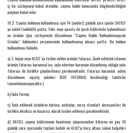
iş bu sözleşmeyi kabul etmekle, cayma hakkı konusunda bilgilendirildiğini
peşinen kabul eder.
10.2. Cayma hakkının kullanılması için 14 (ondört) günlük süre içinde SATICI'
ya iadeli taahhütlü posta, faks veya eposta ile yazılı bildirimde bulunulması
ve ürünün işbu sözleşmede düzenlenen "Cayma Hakkı Kullanılamayacak
Ürünler" hükümleri çerçevesinde kullanılmamış olması şarttır. Bu hakkın
kullanılması halinde,
a) 3. kişiye veya ALICI’ ya teslim edilen ürünün faturası, (İade edilmek istenen
ürünün faturası kurumsal ise, iade ederken kurumun düzenlemiş olduğu iade
faturası ile birlikte gönderilmesi gerekmektedir. Faturası kurumlar adına
düzenlenen sipariş iadeleri İADE FATURASI kesilmediği takdirde
tamamlanamayacaktır.)
b) İade formu,
c) İade edilecek ürünlerin kutusu, ambalajı, varsa standart aksesuarları ile
birlikte eksiksiz ve hasarsız olarak teslim edilmesi gerekmektedir.
d) SATICI, cayma bildiriminin kendisine ulaşmasından itibaren en geç 10
günlük süre içerisinde toplam bedeli ve ALICI’yı borç altına sokan belgeleri