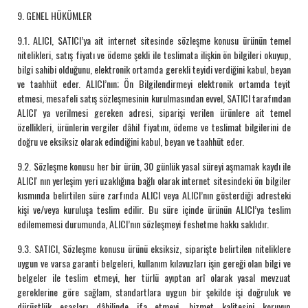
9. GENEL HÜKÜMLER
9.1. ALICI, SATICI’ya ait internet sitesinde sözleşme konusu ürünün temel
nitelikleri, satış fiyatı ve ödeme şekli ile teslimata ilişkin ön bilgileri okuyup,
bilgi sahibi olduğunu, elektronik ortamda gerekli teyidi verdiğini kabul, beyan
ve taahhüt eder. ALICI’nın; Ön Bilgilendirmeyi elektronik ortamda teyit
etmesi, mesafeli satış sözleşmesinin kurulmasından evvel, SATICI tarafından
ALICI' ya verilmesi gereken adresi, siparişi verilen ürünlere ait temel
özellikleri, ürünlerin vergiler dâhil fiyatını, ödeme ve teslimat bilgilerini de
doğru ve eksiksiz olarak edindiğini kabul, beyan ve taahhüt eder.
9.2. Sözleşme konusu her bir ürün, 30 günlük yasal süreyi aşmamak kaydı ile
ALICI' nın yerleşim yeri uzaklığına bağlı olarak internet sitesindeki ön bilgiler
kısmında belirtilen süre zarfında ALICI veya ALICI’nın gösterdiği adresteki
kişi ve/veya kuruluşa teslim edilir. Bu süre içinde ürünün ALICI’ya teslim
edilememesi durumunda, ALICI’nın sözleşmeyi feshetme hakkı saklıdır.
9.3. SATICI, Sözleşme konusu ürünü eksiksiz, siparişte belirtilen niteliklere
uygun ve varsa garanti belgeleri, kullanım kılavuzları işin gereği olan bilgi ve
belgeler ile teslim etmeyi, her türlü ayıptan arî olarak yasal mevzuat
gereklerine göre sağlam, standartlara uygun bir şekilde işi doğruluk ve
dürüstlük esasları dâhilinde ifa etmeyi, hizmet kalitesini koruyup