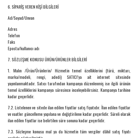
6. SİPARİŞ VEREN KİŞİ BİLGİLERİ
Ad/Soyad/Unvan
Adres
Telefon
Faks
Eposta/kullanıcı adı
7. SÖZLEŞME KONUSU ÜRÜN/ÜRÜNLER BİLGİLERİ
1. Malın /Ürün/Ürünlerin/ Hizmetin temel özelliklerini (türü, miktarı,
marka/modeli, rengi, adedi) SATICI’ya ait internet sitesinde
yayınlanmaktadır. Satıcı tarafından kampanya düzenlenmiş ise ilgili ürünün
temel özelliklerini kampanya süresince inceleyebilirsiniz. Kampanya tarihine
kadar geçerlidir.
7.2. Listelenen ve sitede ilan edilen fiyatlar satış fiyatıdır. İlan edilen fiyatlar
ve vaatler güncelleme yapılana ve değiştirilene kadar geçerlidir. Süreli olarak
ilan edilen fiyatlar ise belirtilen süre sonuna kadar geçerlidir.
7.3. Sözleşme konusu mal ya da hizmetin tüm vergiler dâhil satış fiyatı
aşağıda gösterilmiştir.