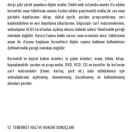
dergi gibi süreli yayınlara ilişkin mallar, Elektronik ortamda anında ifa edilen
hizmetler veya tüketiciye anında teslim edilen gayrimaddi mallar,ile ses veya
görüntü kayıtlarının, kitap, dijital içerik, yazılım programlarının, veri
kaydedebilme ve veri depolama cihazlarının, bilgisayar sarf malzemelerinin,
ambalajının ALICI tarafından açılmış olması halinde iadesi Yönetmelik gereği
mümkün değildir. Ayrıca Cayma hakkı süresi sona ermeden önce, tüketicinin
onayı ile ifasına başlanan hizmetlere ilişkin cayma hakkının kullanılması
daYönetmelik gereği mümkün değildir.
Kozmetik ve kişisel bakım ürünleri, iç giyim ürünleri, mayo, bikini, kitap,
kopyalanabilir yazılım ve programlar, DVD, VCD, CD ve kasetler ile kırtasiye
sarf malzemeleri (toner, kartuş, şerit vb.) iade edilebilmesi için
ambalajlarının açılmamış, denenmemiş, bozulmamış ve kullanılmamış
olmaları gerekir.
12. TEMERRÜT HALİ VE HUKUKİ SONUÇLARI