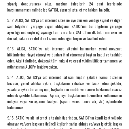
sipariş dondurulacak olup, mezkur taleplerin 24 saat içerisinde
karşılanmaması halinde ise SATICI, siparişi iptal etme hakkını haizdir.
9.12. ALICI, SATICI’ya ait internet sitesine üye olurken verdiği kişisel ve diğer
sair bilgilerin gerçeğe uygun olduğunu, SATICI’nın bu bilgilerin gerçeğe
aykırılığı nedeniyle uğrayacağı tüm zararları, SATICI’nın ilk bildirimi üzerine
derhal, nakden ve defaten tazmin edeceğini beyan ve taahhüt eder.
9.13. ALICI, SATICI’ya ait internet sitesini kullanırken yasal mevzuat
hükümlerine riayet etmeyi ve bunları ihlal etmemeyi baştan kabul ve taahhüt
eder. Aksi takdirde, doğacak tüm hukuki ve cezai yükümlülükler tamamen ve
münhasıran ALICI’yı bağlayacaktır.
9.14. ALICI, SATICI’ya ait internet sitesini hiçbir şekilde kamu düzenini
bozucu, genel ahlaka aykırı, başkalarını rahatsız ve taciz edici şekilde,
yasalara aykırı bir amaç için, başkalarının maddi ve manevi haklarına tecavüz
edecek şekilde kullanamaz. Ayrıca, üye başkalarının hizmetleri kullanmasını
önleyici veya zorlaştırıcı faaliyet (spam, virus, truva atı, vb.) işlemlerde
bulunamaz.
9.15. SATICI’ya ait internet sitesinin üzerinden, SATICI’nın kendi kontrolünde
olmayan ve/veya başkaca üçüncü kişilerin sahip olduğu ve/veya işlettiği başka