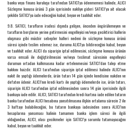
banka veya finans kuruluşu tarafından SATICI'ya ödenmemesi halinde, ALICI
Sözleşme konusu ürünü 3 gün içerisinde nakliye gideri SATICI’ya ait olacak
şekilde SATICI’ya iade edeceğini kabul, beyan ve taahhüt eder.
9.8. SATICI, tarafların iradesi dışında gelişen, önceden öngörülemeyen ve
tarafların borçlarını yerine getirmesini engelleyici ve/veya geciktirici hallerin
oluşması gibi mücbir sebepler halleri nedeni ile sözleşme konusu ürünü
süresi içinde teslim edemez ise, durumu ALICI'ya bildireceğini kabul, beyan
ve taahhüt eder. ALICI da siparişin iptal edilmesini, sözleşme konusu ürünün
varsa emsali ile değiştirilmesini ve/veya teslimat süresinin engelleyici
durumun ortadan kalkmasına kadar ertelenmesini SATICI’dan talep etme
hakkını haizdir. ALICI tarafından siparişin iptal edilmesi halinde ALICI’nın
nakit ile yaptığı ödemelerde, ürün tutarı 14 gün içinde kendisine nakden ve
defaten ödenir. ALICI’nın kredi kartı ile yaptığı ödemelerde ise, ürün tutarı,
siparişin ALICI tarafından iptal edilmesinden sonra 14 gün içerisinde ilgili
bankaya iade edilir. ALICI, SATICI tarafından kredi kartına iade edilen tutarın
banka tarafından ALICI hesabına yansıtılmasına ilişkin ortalama sürecin 2 ile
3 haftayı bulabileceğini, bu tutarın bankaya iadesinden sonra ALICI’nın
hesaplarına yansıması halinin tamamen banka işlem süreci ile ilgili
olduğundan, ALICI, olası gecikmeler için SATICI’yı sorumlu tutamayacağını
kabul, beyan ve taahhüt eder.