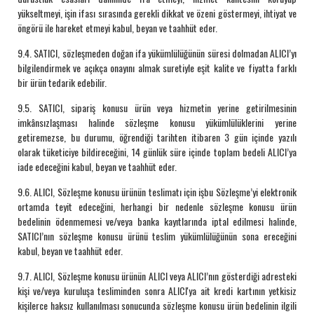
yükseltmeyi, işin ifası sırasında gerekli dikkat ve özeni göstermeyi, ihtiyat ve
öngörü ile hareket etmeyi kabul, beyan ve taahhüt eder.
9.4. SATICI, sözleşmeden doğan ifa yükümlülüğünün süresi dolmadan ALICI’yı
bilgilendirmek ve açıkça onayını almak suretiyle eşit kalite ve fiyatta farklı
bir ürün tedarik edebilir.
9.5. SATICI, sipariş konusu ürün veya hizmetin yerine getirilmesinin
imkânsızlaşması halinde sözleşme konusu yükümlülüklerini yerine
getiremezse, bu durumu, öğrendiği tarihten itibaren 3 gün içinde yazılı
olarak tüketiciye bildireceğini, 14 günlük süre içinde toplam bedeli ALICI’ya
iade edeceğini kabul, beyan ve taahhüt eder.
9.6. ALICI, Sözleşme konusu ürünün teslimatı için işbu Sözleşme’yi elektronik
ortamda teyit edeceğini, herhangi bir nedenle sözleşme konusu ürün
bedelinin ödenmemesi ve/veya banka kayıtlarında iptal edilmesi halinde,
SATICI’nın sözleşme konusu ürünü teslim yükümlülüğünün sona ereceğini
kabul, beyan ve taahhüt eder.
9.7. ALICI, Sözleşme konusu ürünün ALICI veya ALICI’nın gösterdiği adresteki
kişi ve/veya kuruluşa tesliminden sonra ALICI'ya ait kredi kartının yetkisiz
kişilerce haksız kullanılması sonucunda sözleşme konusu ürün bedelinin ilgili