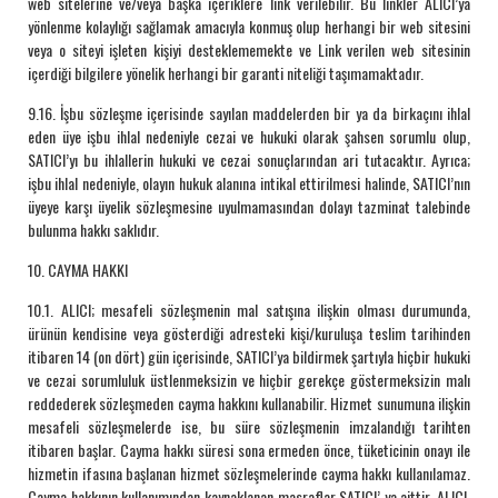
web sitelerine ve/veya başka içeriklere link verilebilir. Bu linkler ALICI’ya
yönlenme kolaylığı sağlamak amacıyla konmuş olup herhangi bir web sitesini
veya o siteyi işleten kişiyi desteklememekte ve Link verilen web sitesinin
içerdiği bilgilere yönelik herhangi bir garanti niteliği taşımamaktadır.
9.16. İşbu sözleşme içerisinde sayılan maddelerden bir ya da birkaçını ihlal
eden üye işbu ihlal nedeniyle cezai ve hukuki olarak şahsen sorumlu olup,
SATICI’yı bu ihlallerin hukuki ve cezai sonuçlarından ari tutacaktır. Ayrıca;
işbu ihlal nedeniyle, olayın hukuk alanına intikal ettirilmesi halinde, SATICI’nın
üyeye karşı üyelik sözleşmesine uyulmamasından dolayı tazminat talebinde
bulunma hakkı saklıdır.
10. CAYMA HAKKI
10.1. ALICI; mesafeli sözleşmenin mal satışına ilişkin olması durumunda,
ürünün kendisine veya gösterdiği adresteki kişi/kuruluşa teslim tarihinden
itibaren 14 (on dört) gün içerisinde, SATICI’ya bildirmek şartıyla hiçbir hukuki
ve cezai sorumluluk üstlenmeksizin ve hiçbir gerekçe göstermeksizin malı
reddederek sözleşmeden cayma hakkını kullanabilir. Hizmet sunumuna ilişkin
mesafeli sözleşmelerde ise, bu süre sözleşmenin imzalandığı tarihten
itibaren başlar. Cayma hakkı süresi sona ermeden önce, tüketicinin onayı ile
hizmetin ifasına başlanan hizmet sözleşmelerinde cayma hakkı kullanılamaz.
Cayma hakkının kullanımından kaynaklanan masraflar SATICI’ ya aittir. ALICI,