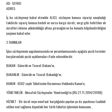
AD- SOYAD:
ADRES:
İş bu sözleşmeyi kabul etmekle ALICI, sözleşme konusu siparişi onayladığı
takdirde sipariş konusu bedeli ve varsa kargo ücreti, vergi gibi belirtilen ek
ücretleri ödeme yükümlülüğü altına gireceğini ve bu konuda bilgilendirildiğini
peşinen kabul eder.
2.TANIMLAR
İşbu sözleşmenin uygulanmasında ve yorumlanmasında aşağıda yazılı terimler
karşılarındaki yazılı açıklamaları ifade edeceklerdir.
BAKAN : Gümrük ve Ticaret Bakanı’nı,
BAKANLIK : Gümrük ve Ticaret Bakanlığı’nı,
KANUN : 6502 sayılı Tüketicinin Korunması Hakkında Kanun’u,
YÖNETMELİK : Mesafeli Sözleşmeler Yönetmeliği’ni (RG:27.11.2014/29188)
HİZMET : Bir ücret veya menfaat karşılığında yapılan ya da yapılması taahhüt
edilen mal sağlama dışındaki her türlü tüketici işleminin konusunu ,